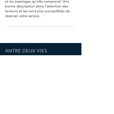
et les avantages qu'elle comprend. Une
bonne description attire l'attention des
lecteurs et les rend plus susceptibles de
réserver votre service.
ANTRE DEUX VIES
44230 Saint Sébastien sur Loire, France
E-mail :
antredeuxvies@outlook.fr
Tél :
06 13 80 40 66
SIRET :
978 271 518 00018
RÉSEAUX SOCIAUX