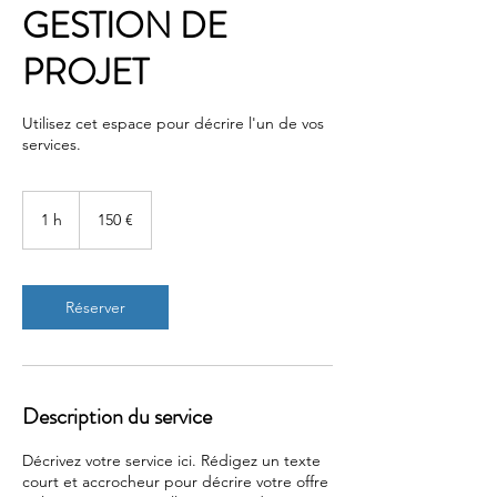
GESTION DE
PROJET
Utilisez cet espace pour décrire l'un de vos
services.
150
euros
1 h
1
150 €
Réserver
Description du service
Décrivez votre service ici. Rédigez un texte
court et accrocheur pour décrire votre offre