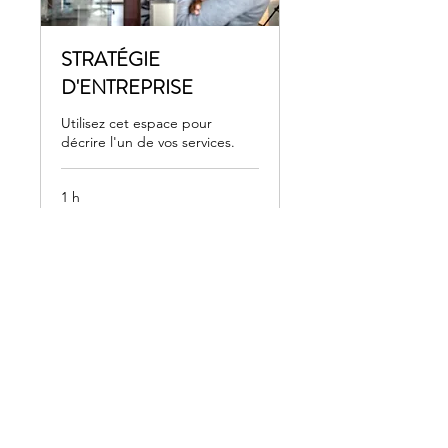
STRATÉGIE
D'ENTREPRISE
Utilisez cet espace pour
décrire l'un de vos services.
1 h
170
170 €
euros
Réserver
ANTRE DEUX VIES
44230 Saint Sébastien sur Loire, France
E-mail :
antredeuxvies@outlook.fr