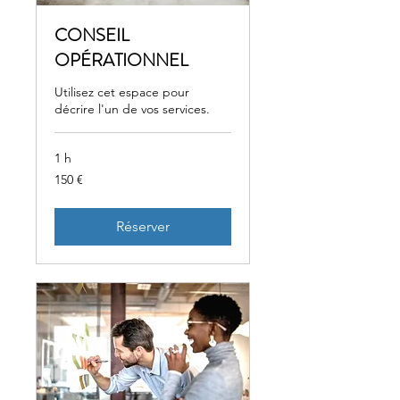
CONSEIL
OPÉRATIONNEL
Utilisez cet espace pour
décrire l'un de vos services.
1 h
150
150 €
euros
Réserver