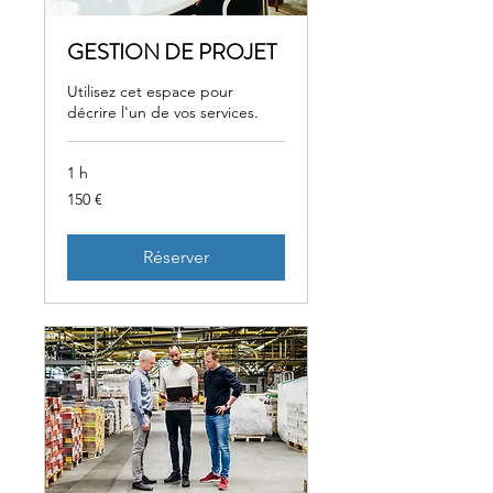
GESTION DE PROJET
Utilisez cet espace pour
décrire l'un de vos services.
1 h
150
150 €
euros
Réserver