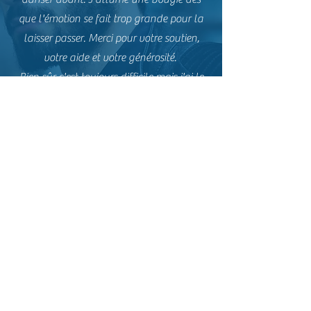
que l'émotion se fait trop grande pour la
laisser passer. Merci pour votre soutien,
votre aide et votre générosité.
Bien sûr c'est toujours difficile mais j'ai le
sentiment de mieux aborder les choses
depuis ce jour.
Je recommande vraiment tout ce que vous
proposez...
Pascale
Merci pour cette journée passée ensemble.
Un thème bien délicat, mais ces heures