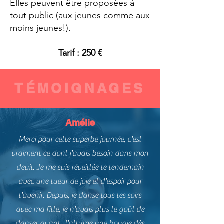
Elles peuvent être proposées à
tout public (aux jeunes comme aux
moins jeunes!).
Tarif : 250 €
TÉMOIGNAGES
Amélie
Merci pour cette superbe journée, c'est
vraiment ce dont j'avais besoin dans mon
deuil. Je me suis réveillée le lendemain
avec une lueur de joie et d'espoir pour
l'avenir. Depuis, je danse tous les soirs
avec ma fille, je n'avais plus le goût de
danser avant. J'allume une bougie dès