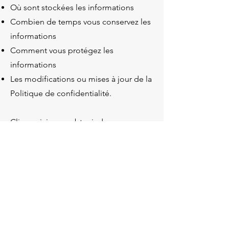
Où sont stockées les informations
Combien de temps vous conservez les
informations
Comment vous protégez les
informations
Les modifications ou mises à jour de la
Politique de confidentialité.
Cliquez ici
pour obtenir des
informations plus détaillées sur la
création de votre politique de
confidentialité.
ANTRE DEUX VIES
44230 Saint Sébastien sur Loire, France